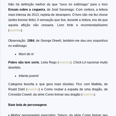
Não há definição melhor do que "soco no estômago" para o livro
Ensaio sobre a cegueira
, de José Saramago. Com certeza, a leitura
mais intensa de 2013, repleta de desespero. O livro não me fez chorar
(antes tivesse feito). A sensação que tive, durante a leitura, era de que
aquela aflição não cessaria. Livro forte e recomendadíssimo
(
resenha
).
Observação:
1984
, de George Orwell, também me deu uns soquinhos
no estômago.
Morri de rir
Pobre não tem sorte
, Leila Rego (
resenha
).
Chick-Lit
nacional muito
divertido.
Infanto-juvenil
Categoria favorita e que gera mais dúvidas. Fico com Matilda, de
Roald Dahl (
resenha
) e Como roubar a espada de uma dragão, de
Cressida Cowell, da série Como treinar seu dragão (
resenha
).
Bate bola de personagens
•
Melhor personagem masculino
: Soluço, da série Como treinar seu