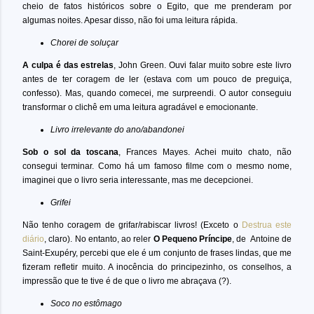
cheio de fatos históricos sobre o Egito, que me prenderam por
algumas noites. Apesar disso, não foi uma leitura rápida.
Chorei de soluçar
A culpa é das estrelas
, John Green. Ouvi falar muito sobre este livro
antes de ter coragem de ler (estava com um pouco de preguiça,
confesso). Mas, quando comecei, me surpreendi. O autor conseguiu
transformar o clichê em uma leitura agradável e emocionante.
Livro irrelevante do ano/abandonei
Sob o sol da toscana
, Frances Mayes. Achei muito chato, não
consegui terminar. Como há um famoso filme com o mesmo nome,
imaginei que o livro seria interessante, mas me decepcionei.
Grifei
Não tenho coragem de grifar/rabiscar livros! (Exceto o
Destrua este
diário
, claro). No entanto, ao reler
O Pequeno Príncipe
, de Antoine de
Saint-Exupéry, percebi que ele é um conjunto de frases lindas, que me
fizeram refletir muito. A inocência do principezinho, os conselhos, a
impressão que te tive é de que o livro me abraçava (?).
Soco no estômago