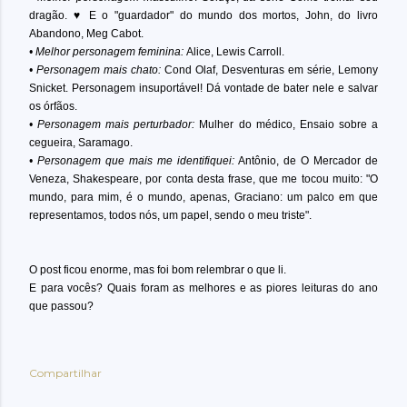
dragão. ♥ E o "guardador" do mundo dos mortos, John, do livro
Abandono, Meg Cabot.
• Melhor personagem feminina:
Alice, Lewis Carroll.
• Personagem mais chato:
Cond Olaf, Desventuras em série, Lemony
Snicket. Personagem insuportável! Dá vontade de bater nele e salvar
os órfãos.
• Personagem mais perturbador:
Mulher do médico, Ensaio sobre a
cegueira, Saramago.
• Personagem que mais me identifiquei:
Antônio, de O Mercador de
Veneza, Shakespeare, por conta desta frase, que me tocou muito:
"O
mundo, para mim, é o mundo, apenas, Graciano: um palco em que
representamos, todos nós, um papel, sendo o meu triste".
O post ficou enorme, mas foi bom relembrar o que li.
E para vocês? Quais foram as melhores e as piores leituras do ano
que passou?
Compartilhar