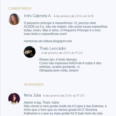
COMENTÁRIOS
Inês Gabriela A.
6 de janeiro de 2014 às 16:15
O pequeno príncipe é maravilhoso <3, preciso reler.
ACEDE eu li e, não me matem, não achei essas maravilhas
todas, rsrsrs. Mas é sério, O Pequeno Príncipe é o livro
mais lindo e maravilhoso ever!
memorias-de-leitura.blogspot.com
Thaís Leocádio
6 de janeiro de 2014 às 17:20
Releia sim, é lindo demais.
Como não esperava NADA de A culpa é das
estrelas, acabei gostando. rs
Obrigada pela visita, beijos!
RESPONDER
Nina Júlia
6 de janeiro de 2014 às 17:30
Adorei a tag, Thaís. haha
Não chorei e nem gostei muito de A Culpa é das Estrelas. k
Acho que o livro que eu menos gostei foi O Teorema
Katherine e o que eu mais gostei foi O lado bom da vida.