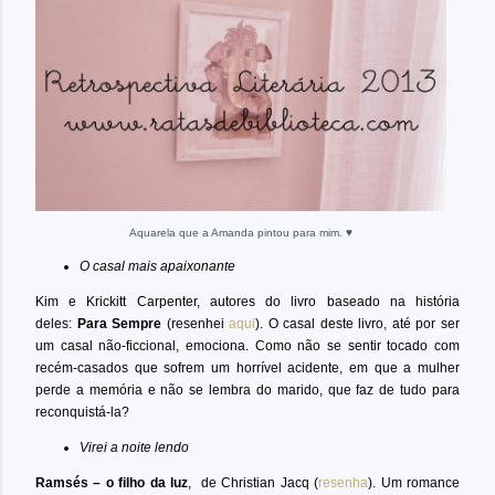
Aquarela que a Amanda pintou para mim. ♥
O casal mais apaixonante
Kim e Krickitt Carpenter, autores do livro baseado na história
deles:
Para Sempre
(resenhei
aqui
). O casal deste livro, até por ser
um casal não-ficcional, emociona. Como não se sentir tocado com
recém-casados que sofrem um horrível acidente, em que a mulher
perde a memória e não se lembra do marido, que faz de tudo para
reconquistá-la?
Virei a noite lendo
Ramsés – o filho da luz
, de Christian Jacq (
resenha
). Um romance