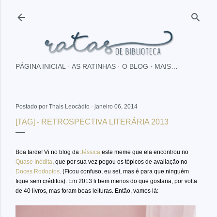
Pular para o conteúdo principal
PÁGINA INICIAL
AS RATINHAS
O BLOG
MAIS…
Postado por
Thaís Leocádio
janeiro 06, 2014
[TAG] - RETROSPECTIVA LITERÁRIA 2013
Boa tarde! Vi no blog da
Jéssica
este meme que ela encontrou no
Quase Inédita
, que por sua vez pegou os tópicos de avaliação no
Doces Rodopios
. (Ficou confuso, eu sei, mas é para que ninguém
fique sem créditos). Em 2013 li bem menos do que gostaria, por volta
de 40 livros, mas foram boas leituras. Então, vamos lá: