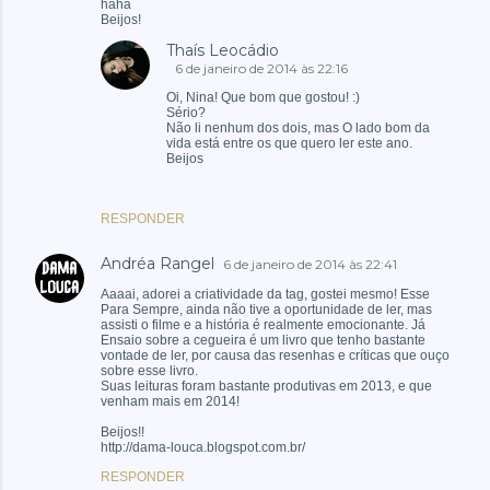
haha
Beijos!
Thaís Leocádio
6 de janeiro de 2014 às 22:16
Oi, Nina! Que bom que gostou! :)
Sério?
Não li nenhum dos dois, mas O lado bom da
vida está entre os que quero ler este ano.
Beijos
RESPONDER
Andréa Rangel
6 de janeiro de 2014 às 22:41
Aaaai, adorei a criatividade da tag, gostei mesmo! Esse
Para Sempre, ainda não tive a oportunidade de ler, mas
assisti o filme e a história é realmente emocionante. Já
Ensaio sobre a cegueira é um livro que tenho bastante
vontade de ler, por causa das resenhas e críticas que ouço
sobre esse livro.
Suas leituras foram bastante produtivas em 2013, e que
venham mais em 2014!
Beijos!!
http://dama-louca.blogspot.com.br/
RESPONDER