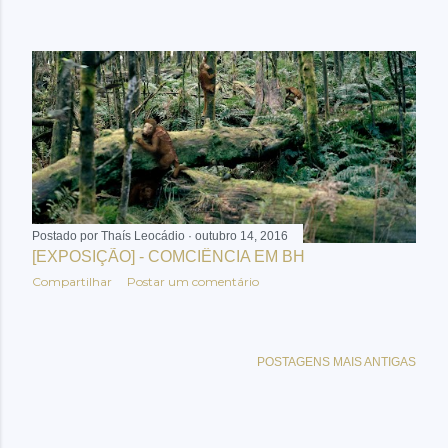
e
n
s
Postado por
Thaís Leocádio
outubro 14, 2016
[EXPOSIÇÃO] - COMCIÊNCIA EM BH
Compartilhar
Postar um comentário
POSTAGENS MAIS ANTIGAS