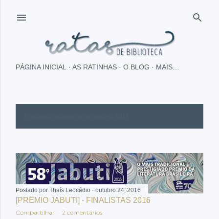
Pular para o conteúdo principal
PÁGINA INICIAL
AS RATINHAS
O BLOG
MAIS…
Mostrando postagens de outubro, 2016
MOSTRAR TUDO
P
o
s
t
a
Postado por
Thaís Leocádio
outubro 24, 2016
[PRÊMIO JABUTI] - FINALISTAS 2016
g
Compartilhar
2 comentários