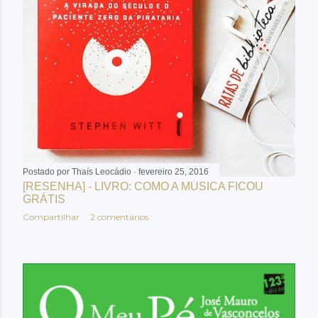
e
n
s
Postado por
Thaís Leocádio
fevereiro 25, 2016
[RESENHA] - LIVRO: COMO A MÚSICA FICOU
GRÁTIS
Compartilhar
2 comentários