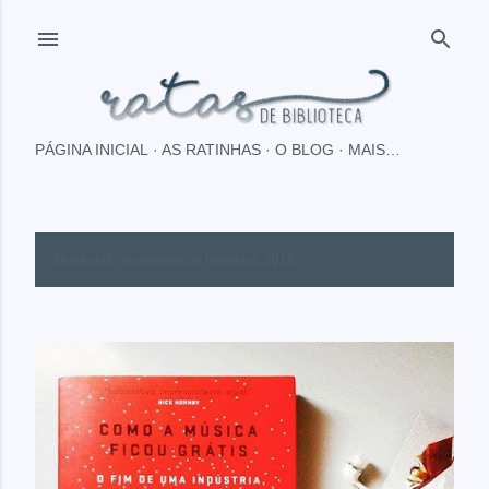
Pular para o conteúdo principal
PÁGINA INICIAL
AS RATINHAS
O BLOG
MAIS…
Mostrando postagens de fevereiro, 2016
MOSTRAR TUDO
P
o
s
t
a
g