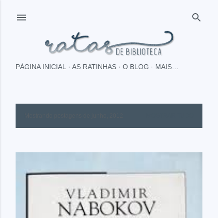
Pular para o conteúdo principal
PÁGINA INICIAL
AS RATINHAS
O BLOG
MAIS…
Mostrando postagens de junho, 2012
MOSTRAR TUDO
P
o
s
t
a
g