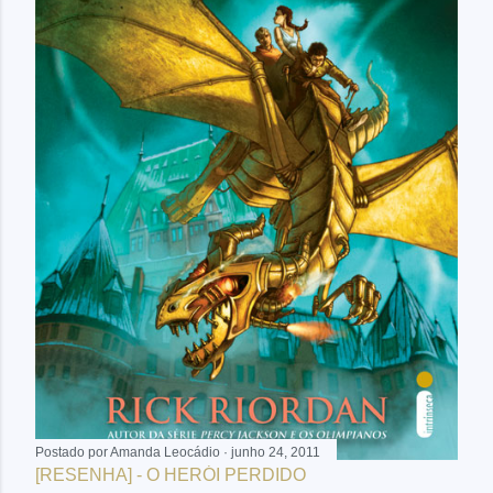
e
n
s
Postado por
Amanda Leocádio
junho 24, 2011
[RESENHA] - O HERÓI PERDIDO