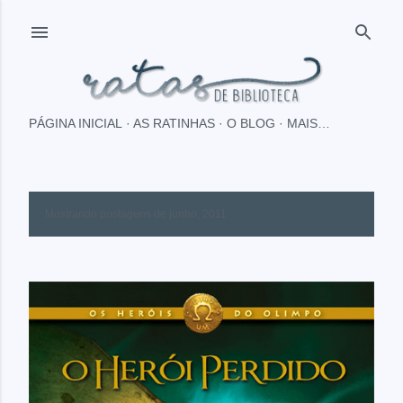
Pular para o conteúdo principal
PÁGINA INICIAL
AS RATINHAS
O BLOG
MAIS…
Mostrando postagens de junho, 2011
MOSTRAR TUDO
P
o
s
t
a
g