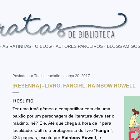
Pular para o conteúdo principal
AS RATINHAS
O BLOG
AUTORES PARCEIROS
BLOGS AMIGO
Postado por
Thaís Leocádio
março 20, 2017
[RESENHA] - LIVRO: FANGIRL, RAINBOW ROWELL
Resumo
Ter uma irmã gêmea e compartilhar com ela uma
paixão por um personagem de literatura deve ser o
máximo, né? E é. Até que chega a hora de ir para
faculdade. Cath é a protagonista do livro "
Fangirl
",
424 páginas, escrito por
Rainbow Rowell
, e