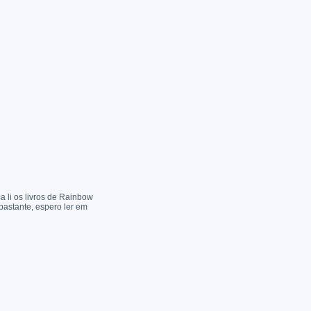
a li os livros de Rainbow
astante, espero ler em