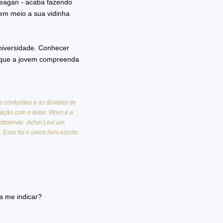
Reagan - acaba fazendo
 em meio a sua vidinha
niversidade. Conhecer
 que a jovem compreenda
As confusões e as dúvidas de
ção com o leitor. Wren é a
observar. Achei Levi um
sse foi o único livro escrito
a me indicar?