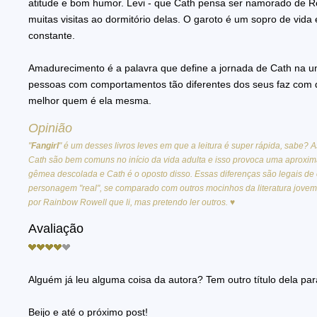
atitude e bom humor. Levi - que Cath pensa ser namorado de 
muitas visitas ao dormitório delas. O garoto é um sopro de vida
constante.
Amadurecimento é a palavra que define a jornada de Cath na u
pessoas com comportamentos tão diferentes dos seus faz com
melhor quem é ela mesma.
Opinião
"
Fangirl
" é um desses livros leves em que a leitura é super rápida, sabe? 
Cath são bem comuns no início da vida adulta e isso provoca uma aproxima
gêmea descolada e Cath é o oposto disso. Essas diferenças são legais de 
personagem "real", se comparado com outros mocinhos da literatura jovem. E
por Rainbow Rowell que li, mas pretendo ler outros.
♥
Avaliação
Alguém já leu alguma coisa da autora? Tem outro título dela par
Beijo e até o próximo post!