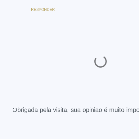
RESPONDER
Obrigada pela visita, sua opinião é muito impo
P
o
s