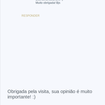
Muito obrigada! Bjs
RESPONDER
Obrigada pela visita, sua opinião é muito
importante! :)
P
o