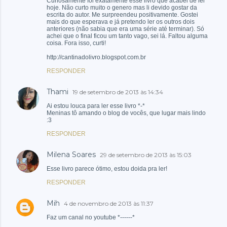
Curiosamente foi exatamente esse livro que acabei de ler
hoje. Não curto muito o genero mas li devido gostar da
escrita do autor. Me surpreendeu positivamente. Gostei
mais do que esperava e já pretendo ler os outros dois
anteriores (não sabia que era uma série até terminar). Só
achei que o final ficou um tanto vago, sei lá. Faltou alguma
coisa. Fora isso, curti!
http://cantinadolivro.blogspot.com.br
RESPONDER
Thami
19 de setembro de 2013 às 14:34
Ai estou louca para ler esse livro *-*
Meninas tô amando o blog de vocês, que lugar mais lindo
:3
RESPONDER
Milena Soares
29 de setembro de 2013 às 15:03
Esse livro parece ótimo, estou doida pra ler!
RESPONDER
Mih
4 de novembro de 2013 às 11:37
Faz um canal no youtube *------*