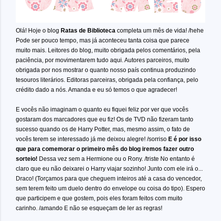
Olá! Hoje o blog
Ratas de Biblioteca
completa um mês de vida! /hehe
Pode ser pouco tempo, mas já aconteceu tanta coisa que parece
muito mais. Leitores do blog, muito obrigada pelos comentários, pela
paciência, por movimentarem tudo aqui. Autores parceiros, muito
obrigada por nos mostrar o quanto nosso país continua produzindo
tesouros literários. Editoras parceiras, obrigada pela confiança, pelo
crédito dado a nós. Amanda e eu só temos o que agradecer!
E vocês não imaginam o quanto eu fiquei feliz por ver que vocês
gostaram dos marcadores que eu fiz! Os de TVD não fizeram tanto
sucesso quando os de Harry Potter, mas, mesmo assim, o fato de
vocês terem se interessado já me deixou alegre! /sorriso
E é por isso
que para comemorar o primeiro mês do blog iremos fazer outro
sorteio!
Dessa vez sem a Hermione ou o Rony. /triste No entanto é
claro que eu não deixarei o Harry viajar sozinho! Junto com ele irá o...
Draco! (Torçamos para que cheguem inteiros até a casa do vencedor,
sem terem feito um duelo dentro do envelope ou coisa do tipo). Espero
que participem e que gostem, pois eles foram feitos com muito
carinho. /amando E não se esqueçam de ler as regras!