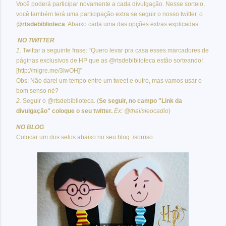
Você poderá participar novamente a cada divulgação. Nesse sorteio,
você também terá uma participação extra se seguir o nosso twitter, o
@
rtsdebiblioteca
. Abaixo cada uma das opções extras explicadas.
NO TWITTER
1.
Twittar a seguinte frase: “Quero levar pra casa esses marcadores de
páginas exclusivos de HP que as @rtsdebiblioteca estão sorteando!
[http://migre.me/3IwOH]”
Obs: Não darei um tempo entre um tweet e outro, mas vamos usar o
bom senso né?
2.
Seguir o @rtsdebiblioteca. (
Se seguir, no campo "Link da
divulgação" coloque o seu twitter.
Ex: @thaiisleocadio
)
NO BLOG
Colocar um dos selos abaixo no seu blog. /sorriso