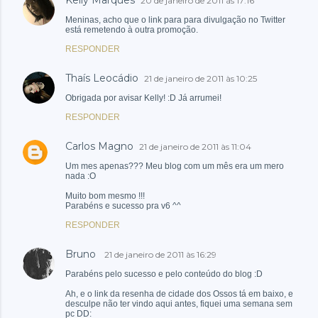
Kelly Marques
20 de janeiro de 2011 às 17:16
Meninas, acho que o link para para divulgação no Twitter
está remetendo à outra promoção.
RESPONDER
Thaís Leocádio
21 de janeiro de 2011 às 10:25
Obrigada por avisar Kelly! :D Já arrumei!
RESPONDER
Carlos Magno
21 de janeiro de 2011 às 11:04
Um mes apenas??? Meu blog com um mês era um mero
nada :O
Muito bom mesmo !!!
Parabéns e sucesso pra v6 ^^
RESPONDER
Bruno
21 de janeiro de 2011 às 16:29
Parabéns pelo sucesso e pelo conteúdo do blog :D
Ah, e o link da resenha de cidade dos Ossos tá em baixo, e
desculpe não ter vindo aqui antes, fiquei uma semana sem
pc DD: