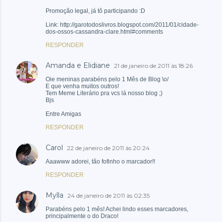
Promoção legal, já tô participando :D
Link: http://garotodoslivros.blogspot.com/2011/01/cidade-
dos-ossos-cassandra-clare.html#comments
RESPONDER
Amanda e Elidiane
21 de janeiro de 2011 às 18:26
Oie meninas parabéns pelo 1 Mês de Blog \o/
E que venha muitos outros!
Tem Meme Literário pra vcs lá nosso blog ;)
Bjs
Entre Amigas
RESPONDER
Carol
22 de janeiro de 2011 às 20:24
Aaawww adorei, tão fofinho o marcador!!
RESPONDER
Mylla
24 de janeiro de 2011 às 02:35
Parabéns pelo 1 mês! Achei lindo esses marcadores,
principalmente o do Draco!