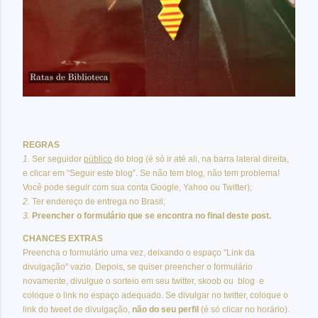
REGRAS
1.
Ser seguidor
público
do blog (é só ir até ali, na barra lateral direita,
e clicar em “Seguir este blog”. Se não tem blog, não tem problema!
Você pode seguir com sua conta Google, Yahoo ou Twitter);
2.
Ter endereço de entrega no Brasil;
3.
Preencher o formulário que se encontra no final deste post.
CHANCES EXTRAS
Preencha o formulário uma vez, deixando o espaço "Link da
divulgação" vazio. Depois, se quiser preencher o formulário
novamente, divulgue o sorteio em seu twitter, skoob ou blog e
coloque o link no espaço adequado. Se divulgar no twitter, coloque o
link do tweet de divulgação,
não do seu perfil
(é só clicar no horário).