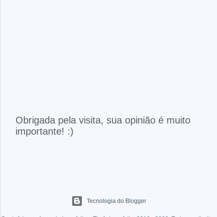
Obrigada pela visita, sua opinião é muito
importante! :)
P
o
s
t
a
r
u
Tecnologia do Blogger
m