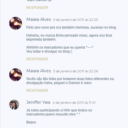
Team Damon s2
RESPONDER
Maiara Alves
3 de janeiro de 2011 às 22:23
Feliz ano novo pra vcs também meninas, sucesso no blog.
Hahaha, eu nunca tinha pensado nisso, agora vou ficar
deprimida também.
Ahhhhh os marcadores que eu queria *----*
Vou tuitar e divulgar no blog (:
RESPONDER
Maiara Alves
3 de janeiro de 2011 às 22:26
Vocês são tão fofas por botarem duas fotos diferentes na
divulgação haha, peguei o Damon é claro.
RESPONDER
Jeniffer Yara
4 de janeiro de 2011 às 11:41
Já estou participando o/ Ahh que lindos os
marcadores,quero muuuito eles *.*
Beijos