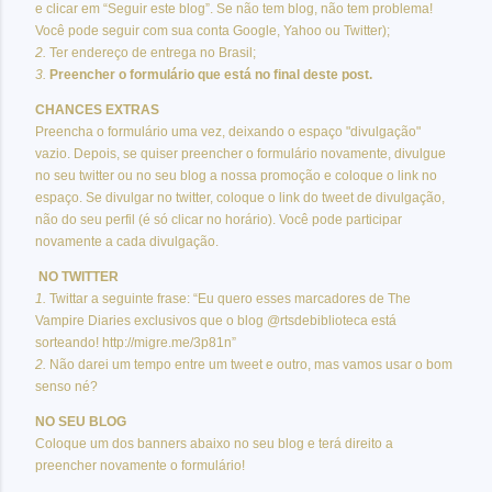
e clicar em “Seguir este blog”. Se não tem blog, não tem problema!
Você pode seguir com sua conta Google, Yahoo ou Twitter);
2.
Ter endereço de entrega no Brasil;
3.
Preencher o formulário que está no final deste post.
CHANCES EXTRAS
Preencha o formulário uma vez, deixando o espaço "divulgação"
vazio. Depois, se quiser preencher o formulário novamente, divulgue
no seu twitter ou no seu blog a nossa promoção e coloque o link no
espaço. Se divulgar no twitter, coloque o link do tweet de divulgação,
não do seu perfil (é só clicar no horário). Você pode participar
novamente a cada divulgação.
NO TWITTER
1.
Twittar a seguinte frase: “Eu quero esses marcadores de The
Vampire Diaries exclusivos que o blog @rtsdebiblioteca está
sorteando! http://migre.me/3p81n”
2.
Não darei um tempo entre um tweet e outro, mas vamos usar o bom
senso né?
NO SEU BLOG
Coloque um dos banners abaixo no seu blog e terá direito a
preencher novamente o formulário!