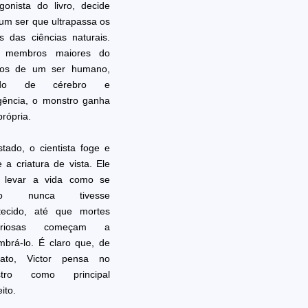
gonista do livro, decide
 um ser que ultrapassa os
es das ciências naturais.
 membros maiores do
os de um ser humano,
ado de cérebro e
igência, o monstro ganha
própria.
tado, o cientista foge e
 a criatura de vista. Ele
a levar a vida como se
ilo nunca tivesse
tecido, até que mortes
teriosas começam a
mbrá-lo. É claro que, de
iato, Victor pensa no
stro como principal
ito.