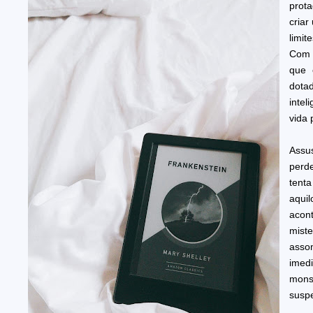
prota
criar
limit
Com
que 
dot
intel
vida 
Assus
perde
tent
aqu
acon
mis
asso
imed
mon
suspe