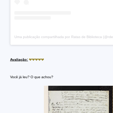
Uma publicação compartilhada por Ratas de Biblioteca (@rdeb
Avaliação:
Você já leu? O que achou?