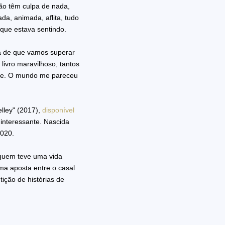
não têm culpa de nada,
a, animada, aflita, tudo
 que estava sentindo.
ça de que vamos superar
ivro maravilhoso, tantos
eve. O mundo me pareceu
elley" (2017),
disponível
 interessante. Nascida
2020.
quem teve uma vida
uma aposta entre o casal
ição de histórias de