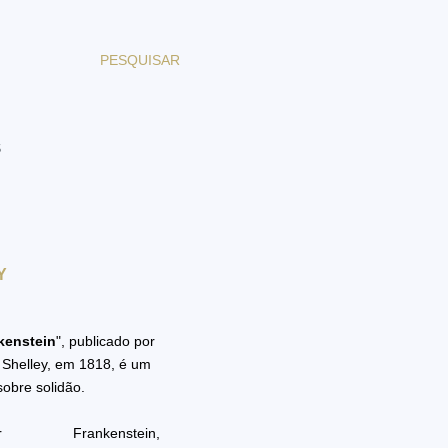
PESQUISAR
S
Y
kenstein
", publicado por
 Shelley, em 1818, é um
 sobre solidão.
tor Frankenstein,