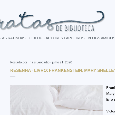
Pular para o conteúdo principal
AS RATINHAS
O BLOG
AUTORES PARCEIROS
BLOGS AMIGO
Postado por
Thaís Leocádio
julho 21, 2020
RESENHA - LIVRO: FRANKENSTEIN, MARY SHELLE
Fran
Mary
livro
Vic