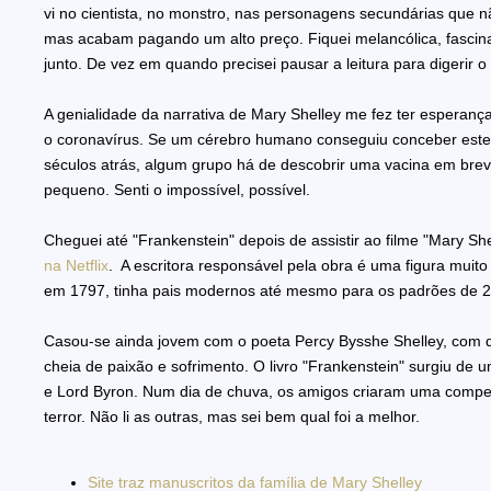
vi no cientista, no monstro, nas personagens secundárias que 
mas acabam pagando um alto preço. Fiquei melancólica, fascinad
junto. De vez em quando precisei pausar a leitura para digerir o
A genialidade da narrativa de Mary Shelley me fez ter esperan
o coronavírus. Se um cérebro humano conseguiu conceber este l
séculos atrás, algum grupo há de descobrir uma vacina em br
pequeno. Senti o impossível, possível.
Cheguei até "Frankenstein" depois de assistir ao filme "Mary Sh
na Netflix
. A escritora responsável pela obra é uma figura muito
em 1797, tinha pais modernos até mesmo para os padrões de 
Casou-se ainda jovem com o poeta Percy Bysshe Shelley, com 
cheia de paixão e sofrimento. O livro "Frankenstein" surgiu de 
e Lord Byron. Num dia de chuva, os amigos criaram uma compet
terror. Não li as outras, mas sei bem qual foi a melhor.
Site traz manuscritos da família de Mary Shelley