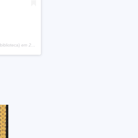
iblioteca)
em
21 de Jun