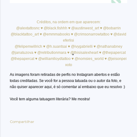
Créditos, na ordem em que aparecem:
@alextattosnc
♥
@black.fishhh
♥
@austinwest_art
♥
@bobarrin
@blacktattoo_art
♥
@emmmabooks
♥
@crimsonarrowtattoo
♥
@david
eferlisi
@felipemwillrich
♥
@h.suantsai
♥
@ivygabrielli
♥
@nathanabney
@janatuzova
♥
@retributionmara
♥
@thisisalexheart
♥
@thepapercat
@thepapercat
♥
@williamlloydtattoo
♥
@nomsies_world
♥
@jeisonpei
xoto
As imagens foram retiradas de perfis no Instagram abertos e estão
todas creditadas. Se você for a pessoa tatuada ou o autor da foto, e
não quiser aparecer aqui, é só comentar aí embaixo que eu resolvo :)
Você tem alguma tatuagem literária? Me mostra!
Compartilhar