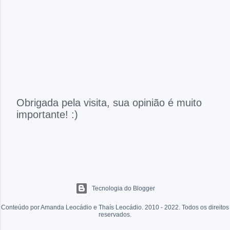
Obrigada pela visita, sua opinião é muito
importante! :)
P
o
s
t
a
r
u
Tecnologia do Blogger
m
Conteúdo por Amanda Leocádio e Thaís Leocádio. 2010 - 2022. Todos os direitos
c
reservados.
o