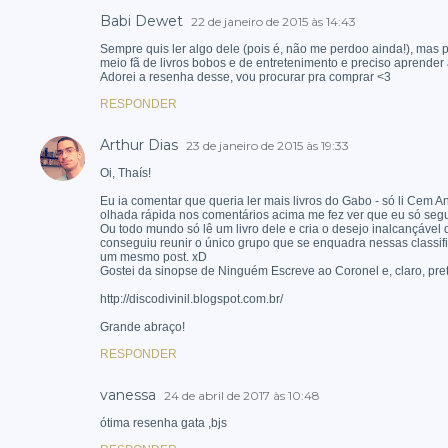
Babi Dewet
22 de janeiro de 2015 às 14:43
Sempre quis ler algo dele (pois é, não me perdoo ainda!), mas 
meio fã de livros bobos e de entretenimento e preciso aprender a 
Adorei a resenha desse, vou procurar pra comprar <3
RESPONDER
Arthur Dias
23 de janeiro de 2015 às 19:33
Oi, Thaís!
Eu ia comentar que queria ler mais livros do Gabo - só li Cem 
olhada rápida nos comentários acima me fez ver que eu só seg
Ou todo mundo só lê um livro dele e cria o desejo inalcançável 
conseguiu reunir o único grupo que se enquadra nessas classi
um mesmo post. xD
Gostei da sinopse de Ninguém Escreve ao Coronel e, claro, prete
http://discodivinil.blogspot.com.br/
Grande abraço!
RESPONDER
vanessa
24 de abril de 2017 às 10:48
ótima resenha gata ,bjs