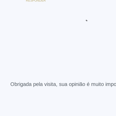
RESPONDER
Obrigada pela visita, sua opinião é muito impo
P
o
s
t
a