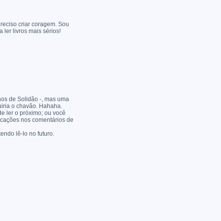
preciso criar coragem. Sou
ler livros mais sérios!
Anos de Solidão -, mas uma
uiria o chavão. Hahaha.
de ler o próximo; ou você
ficações nos comentários de
ndo lê-lo no futuro.