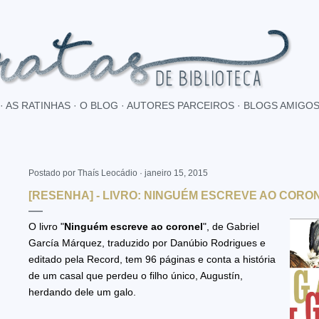
Pular para o conteúdo principal
AS RATINHAS
O BLOG
AUTORES PARCEIROS
BLOGS AMIGO
Postado por
Thaís Leocádio
janeiro 15, 2015
[RESENHA] - LIVRO: NINGUÉM ESCREVE AO CORO
O livro "
Ninguém escreve ao coronel
", de Gabriel
García Márquez, traduzido por Danúbio Rodrigues e
editado pela Record, tem 96 páginas e conta a história
de um casal que perdeu o filho único, Augustín,
herdando dele um galo.