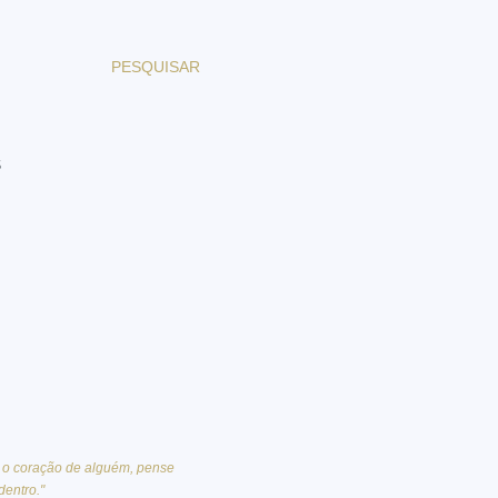
PESQUISAR
S
r o coração de alguém, pense
dentro."