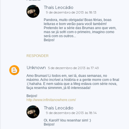
Thaís Leocádio
9 de dezembro de 2013 às 18:13
Pandora, muito obrigada! Boas férias, boas
leituras e bom verão para você também!
Pretendo ler a série das Brumas ano que vem,
mas se já sofri com o primeiro, imagino como
será com os outros...
Beijos!
RESPONDER
Unknown
5 de dezembro de 2013 às 17:49
Amo Brumas! Li todos em, sei lá, duas semanas, no
máximo. Acho incrível a história e a gente morre com o final
:( hahaha. E nem sabia que a Meg estava com série nova,
faça resenha simmmm, já tô interessada!
Beijos!
http://www.infinitanowhere.com/
Thaís Leocádio
9 de dezembro de 2013 às 18:14
Oi, Karol!! Vou resenhar sim! :)
Beijos!