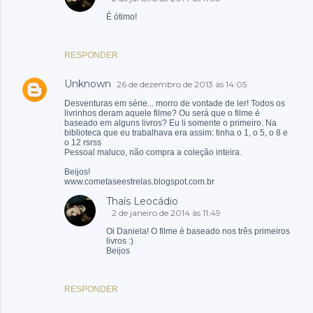
É ótimo!
RESPONDER
Unknown
26 de dezembro de 2013 às 14:05
Desventuras em série... morro de vontade de ler! Todos os
livrinhos deram aquele filme? Ou será que o filme é
baseado em alguns livros? Eu li somente o primeiro. Na
biblioteca que eu trabalhava era assim: tinha o 1, o 5, o 8 e
o 12 rsrss
Pessoal maluco, não compra a coleção inteira.
Beijos!
www.cometaseestrelas.blogspot.com.br
Thaís Leocádio
2 de janeiro de 2014 às 11:49
Oi Daniela! O filme é baseado nos três primeiros
livros :)
Beijos
RESPONDER