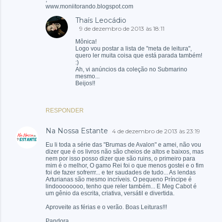
www.moniitorando.blogspot.com
Thaís Leocádio
9 de dezembro de 2013 às 18:11
Mônica!
Logo vou postar a lista de "meta de leitura",
quero ler muita coisa que está parada também!
:)
Ah, vi anúncios da coleção no Submarino
mesmo...
Beijos!!
RESPONDER
Na Nossa Estante
4 de dezembro de 2013 às 23:19
Eu li toda a série das "Brumas de Avalon" e amei, não vou
dizer que é os livros não são cheios de altos e baixos, mas
nem por isso posso dizer que são ruins, o primeiro para
mim é o melhor, O gamo Rei foi o que menos gostei e o fim
foi de fazer sofrerrr... e ter saudades de tudo... As lendas
Arturianas são mesmo incríveis. O pequeno Príncipe é
lindoooooooo, tenho que reler também... E Meg Cabot é
um gênio da escrita, criativa, versátil e divertida.
Aproveite as férias e o verão. Boas Leituras!!!
Pandora.