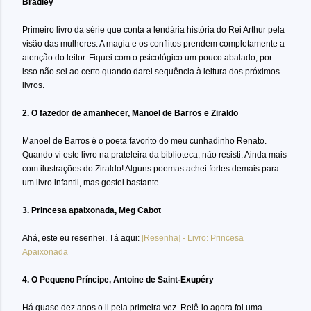
Bradley
Primeiro livro da série que conta a lendária história do Rei Arthur pela
visão das mulheres. A magia e os conflitos prendem completamente a
atenção do leitor. Fiquei com o psicológico um pouco abalado, por
isso não sei ao certo quando darei sequência à leitura dos próximos
livros.
2. O fazedor de amanhecer, Manoel de Barros e Ziraldo
Manoel de Barros é o poeta favorito do meu cunhadinho Renato.
Quando vi este livro na prateleira da biblioteca, não resisti. Ainda mais
com ilustrações do Ziraldo! Alguns poemas achei fortes demais para
um livro infantil, mas gostei bastante.
3. Princesa apaixonada, Meg Cabot
Ahá, este eu resenhei. Tá aqui:
[Resenha] - Livro: Princesa
Apaixonada
4. O Pequeno Príncipe, Antoine de Saint-Exupéry
Há quase dez anos o li pela primeira vez. Relê-lo agora foi uma