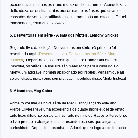
experiência muito gostosa, que me fez um bem enorme. A singeleza, a
delicadeza, os ensinamentos presos naquelas frases que estamos
cansados de ver compartilhadas na internet... são um encanto. Fiquei
emocionada, realmente
cativante
.
5. Desventuras em série - A sala dos répteis, Lemony Snicket
Segundo livro da coleção Desventuras em série. (O primeiro foi
resenhado aqui:
[Resenha] - Livro: Desventuras em Série: Mau
começo
). Depois de descobrirem que o tutor Conde Olaf era um
impostor, os órfãos Baudelaire são mandados para a casa do Tio
Monty, um adorável homem apaixonado por répteis. Pensam que ali
serão felizes, mas, como sempre, são impedidos disso. Muita tristeza!
6.
Abandono, Meg Cabot
Primeiro volume da nova série de Meg Cabot, lançado este ano.
Pierce Oliviera teve uma experiência de quase morte e, desde então,
tudo ficou diferente para ela. Inspirado no mito de Hades e Perséfone,
o livro prende a atenção do leitor usando recursos que atiçam a
curiosidade. Depois irei resenhá-lo. Adorei, quero logo a continuação.