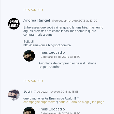
RESPONDER
Andréa Rangel
6 de dezembro de 2013 às 19:09
Entre esses que você vai ler quaro ler uns três, mas tenho
alguns previstos pra essas férias, mas sempre quero
comprar mais alguns.
Beijos!!
http://dama-louca.blogspot.com.br/
Thaís Leocádio
2 de janeiro de 2014 às 11:50
A vontade de comprar não passa! hahaha
Beijos, Andréa!
RESPONDER
suuh
7 de dezembro de 2013 às 15:51
quero muito ler As Brumas de Avalon!! :))
champagne supernova
:)
sorteio 1 ano de blog!
:)
fan page
Thaís Leocádio
2 de janeiro de 2014 às 11:50