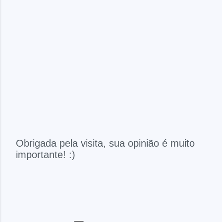
Obrigada pela visita, sua opinião é muito
importante! :)
P
o
s
t
a
r